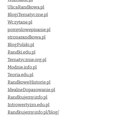
UlicaRandkowa.pl
BlogiTematyczne.pl
Wczytane.pl
pomyslowepisanie.pl
stronarandkowa.pl
BlogPolski.pl
Randki.edu.pl
Tematycznie.org.pl
Modnie.info.pl
Teoria.edu.pl
RandkoweHistorie.pl
IdealneDopasowanie.pl
Randkujemy.info.pl
Introwertyzm.edu.pl
Randkujemy.info.pl/blog/