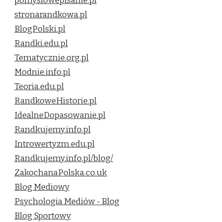
pomyslowepisanie.pl
stronarandkowa.pl
BlogPolski.pl
Randki.edu.pl
Tematycznie.org.pl
Modnie.info.pl
Teoria.edu.pl
RandkoweHistorie.pl
IdealneDopasowanie.pl
Randkujemy.info.pl
Introwertyzm.edu.pl
Randkujemy.info.pl/blog/
ZakochanaPolska.co.uk
Blog Mediowy
Psychologia Mediów - Blog
Blog Sportowy