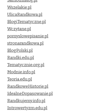
SamotniBlog.pl
Wszelakie.pl
UlicaRandkowa.pl
BlogiTematyczne.pl
Wczytane.pl
pomyslowepisanie.pl
stronarandkowa.pl
BlogPolski.pl
Randki.edu.pl
Tematycznie.org.pl
Modnie.info.pl
Teoria.edu.pl
RandkoweHistorie.pl
IdealneDopasowanie.pl
Randkujemy.info.pl
Introwertyzm.edu.pl