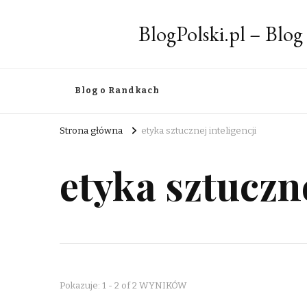
BlogPolski.pl – Blog
Blog o Randkach
Strona główna
etyka sztucznej inteligencji
etyka sztuczne
Pokazuje: 1 - 2 of 2 WYNIKÓW