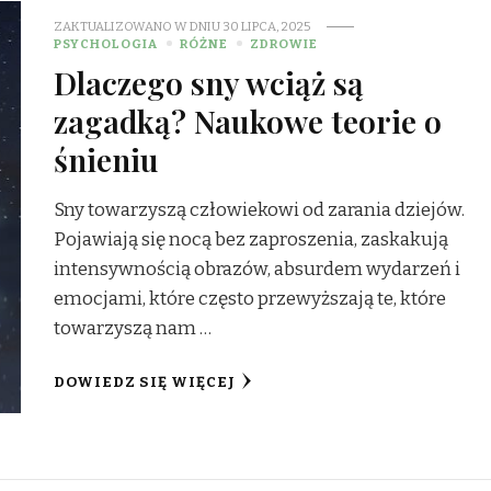
ZAKTUALIZOWANO W DNIU
30 LIPCA, 2025
PSYCHOLOGIA
RÓŻNE
ZDROWIE
Dlaczego sny wciąż są
zagadką? Naukowe teorie o
śnieniu
Sny towarzyszą człowiekowi od zarania dziejów.
Pojawiają się nocą bez zaproszenia, zaskakują
intensywnością obrazów, absurdem wydarzeń i
emocjami, które często przewyższają te, które
towarzyszą nam …
DOWIEDZ SIĘ WIĘCEJ