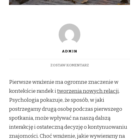
ADMIN
DO
ZOSTAW KOMENTARZ
CZY
PIERWSZE
Pierwsze wrażenie ma ogromne znaczenie w
WRAŻENIE
JEST
kontekście randek i
tworzenia nowych relacji
.
KLUCZOWE?
Psychologia pokazuje, że sposób, w jaki
PSYCHOLOGICZNE
ASPEKTY
postrzegamy drugą osobę podczas pierwszego
UDANEJ
spotkania, może wpływać na naszą dalszą
RANDKI
interakcję i ostateczną decyzję o kontynuowaniu
znajomości. Choć wrażenie, jakie wywieramy na