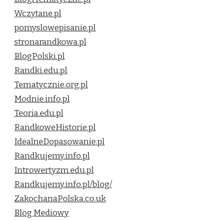
Wczytane.pl
pomyslowepisanie.pl
stronarandkowa.pl
BlogPolski.pl
Randki.edu.pl
Tematycznie.org.pl
Modnie.info.pl
Teoria.edu.pl
RandkoweHistorie.pl
IdealneDopasowanie.pl
Randkujemy.info.pl
Introwertyzm.edu.pl
Randkujemy.info.pl/blog/
ZakochanaPolska.co.uk
Blog Mediowy