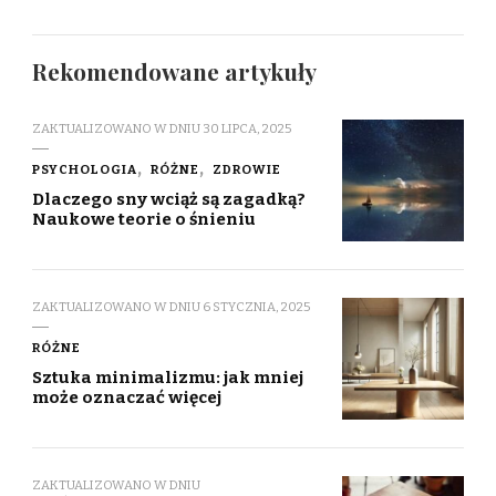
Rekomendowane artykuły
ZAKTUALIZOWANO W DNIU
30 LIPCA, 2025
PSYCHOLOGIA
RÓŻNE
ZDROWIE
Dlaczego sny wciąż są zagadką?
Naukowe teorie o śnieniu
ZAKTUALIZOWANO W DNIU
6 STYCZNIA, 2025
RÓŻNE
Sztuka minimalizmu: jak mniej
może oznaczać więcej
ZAKTUALIZOWANO W DNIU