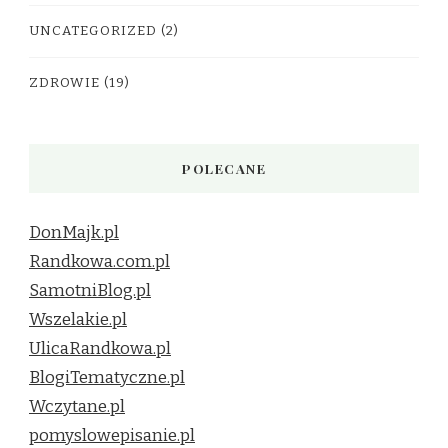
UNCATEGORIZED
(2)
ZDROWIE
(19)
POLECANE
DonMajk.pl
Randkowa.com.pl
SamotniBlog.pl
Wszelakie.pl
UlicaRandkowa.pl
BlogiTematyczne.pl
Wczytane.pl
pomyslowepisanie.pl