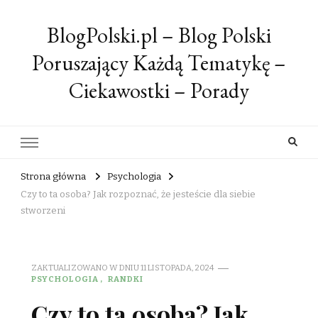
BlogPolski.pl – Blog Polski
Poruszający Każdą Tematykę –
Ciekawostki – Porady
Strona główna
Psychologia
Czy to ta osoba? Jak rozpoznać, że jesteście dla siebie
stworzeni
ZAKTUALIZOWANO W DNIU
11 LISTOPADA, 2024
PSYCHOLOGIA
RANDKI
Czy to ta osoba? Jak