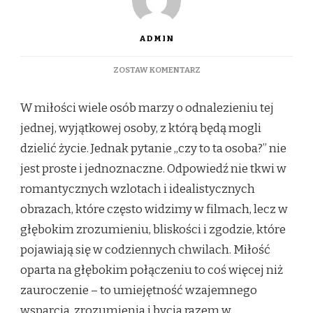
ADMIN
DO
ZOSTAW KOMENTARZ
CZY
TO
W miłości wiele osób marzy o odnalezieniu tej
TA
OSOBA?
jednej, wyjątkowej osoby, z którą będą mogli
JAK
dzielić życie. Jednak pytanie „czy to ta osoba?” nie
ROZPOZNAĆ,
ŻE
jest proste i jednoznaczne. Odpowiedź nie tkwi w
JESTEŚCIE
romantycznych wzlotach i idealistycznych
DLA
SIEBIE
obrazach, które często widzimy w filmach, lecz w
STWORZENI
głębokim zrozumieniu, bliskości i zgodzie, które
pojawiają się w codziennych chwilach. Miłość
oparta na głębokim połączeniu to coś więcej niż
zauroczenie – to umiejętność wzajemnego
wsparcia, zrozumienia i bycia razem w