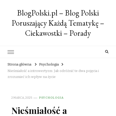
BlogPolski.pl – Blog Polski
Poruszający Każdą Tematykę –
Ciekawostki – Porady
Strona główna
Psychologia
Nieśmiałość a introwertyzm: Jak odróżnić te dwa pojęcia i
zrozumieć ich wpływ na życie
2 MARCA, 2025
PSYCHOLOGIA
Nieśmiałość a