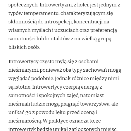
społecznych. Introwertyzm, z kolei, jest jednym z
WPŁYW
NA
typów temperamentu, charakteryzującym się
ŻYCIE
skłonnością do introspekcji, koncentracji na
własnych myślach i uczuciach oraz preferencją
samotności lub kontaktów z niewielką grupą
bliskich osób.
Introwertycy często mylą się z osobami
nieśmiałymi, ponieważ oba typy zachowań mogą
wyglądać podobnie. Jednak różnice między nimi
są istotne. Introwertycy czerpią energię z
samotności i spokojnych zajęć, natomiast
nieśmiali ludzie mogą pragnąć towarzystwa, ale
unikać go z powodu lęku przed oceną i
nieśmiałością. W praktyce oznacza to, że
introwertyk będzie unikał zatłoczonych miejsc,