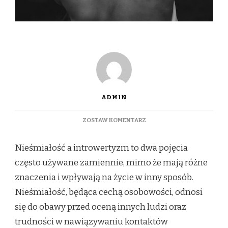
ADMIN
DO
ZOSTAW KOMENTARZ
NIEŚMIAŁOŚĆ
A
Nieśmiałość a introwertyzm to dwa pojęcia
INTROWERTYZM:
JAK
często używane zamiennie, mimo że mają różne
ODRÓŻNIĆ
znaczenia i wpływają na życie w inny sposób.
TE
DWA
Nieśmiałość, będąca cechą osobowości, odnosi
POJĘCIA
się do obawy przed oceną innych ludzi oraz
I
ZROZUMIEĆ
trudności w nawiązywaniu kontaktów
ICH