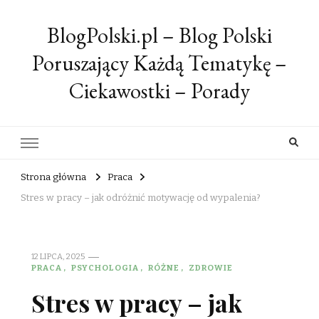
BlogPolski.pl – Blog Polski
Poruszający Każdą Tematykę –
Ciekawostki – Porady
Strona główna
Praca
Stres w pracy – jak odróżnić motywację od wypalenia?
12 LIPCA, 2025
PRACA
PSYCHOLOGIA
RÓŻNE
ZDROWIE
Stres w pracy – jak