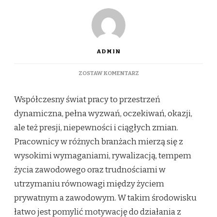
ADMIN
DO
ZOSTAW KOMENTARZ
STRES
W
Współczesny świat pracy to przestrzeń
PRACY
–
dynamiczna, pełna wyzwań, oczekiwań, okazji,
JAK
ale też presji, niepewności i ciągłych zmian.
ODRÓŻNIĆ
MOTYWACJĘ
Pracownicy w różnych branżach mierzą się z
OD
wysokimi wymaganiami, rywalizacją, tempem
WYPALENIA?
życia zawodowego oraz trudnościami w
utrzymaniu równowagi między życiem
prywatnym a zawodowym. W takim środowisku
łatwo jest pomylić motywację do działania z