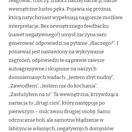
reagować, milczy, znika z naszej narracji, nasze
wewnętrzne lustro pęka. Pojawia się próżnia,
którą natychmiast wypełniają najgorsze możliwe
interpretacje. Bez zewnętrznego feedbacku
(nawet negatywnego!) umysł zaczyna sam
generować odpowiedzi na pytanie „dlaczego?”. I
ponieważ jest nastawiony na wykrywanie
zagrożeń, odpowiedzi te są prawie zawsze
autoagresywne i skupione na naszych
domniemanych wadach: „Jestem zbyt nudny”,
„Zawiodłem”, „Jestem nie do kochania”,
„Zasłużyłem na to”. Ta wewnętrzna, krzywdząca
narracja to „drugi cios”, który następuje po
pierwszym – milczeniu drugiej osoby. Samo
odrzucenie boli, ale samotne błądzenie w
labiryncie własnych, negatywnych domysłów