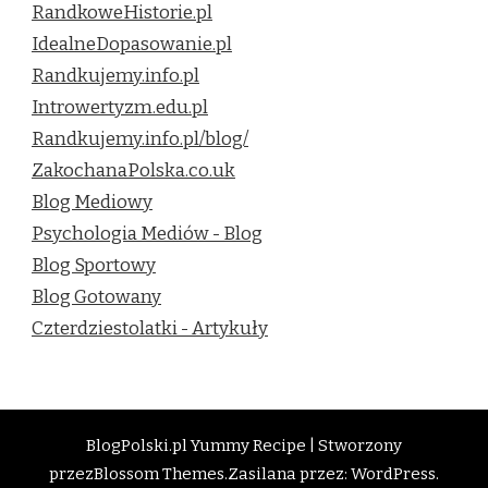
RandkoweHistorie.pl
IdealneDopasowanie.pl
Randkujemy.info.pl
Introwertyzm.edu.pl
Randkujemy.info.pl/blog/
ZakochanaPolska.co.uk
Blog Mediowy
Psychologia Mediów - Blog
Blog Sportowy
Blog Gotowany
Czterdziestolatki - Artykuły
BlogPolski.pl
Yummy Recipe | Stworzony
przez
Blossom Themes
.Zasilana przez:
WordPress
.