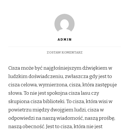
ADMIN
DO
ZOSTAW KOMENTARZ
CISZA,
KTÓRA
Cisza może być najgłośniejszym dźwiękiem w
BOLI:
PSYCHOLOGICZNE
ludzkim doświadczeniu, zwłaszcza gdy jest to
SKUTKI
cisza celowa, wymierzona, cisza, która zastępuje
IGNOROWANIA
I
słowa. To nie jest spokojna cisza lasu czy
ODRZUCENIA
skupiona cisza biblioteki. To cisza, która wisi w
powietrzu między dwojgiem ludzi, cisza w
odpowiedzi na naszą wiadomość, naszą prośbę,
naszą obecność. Jest to cisza, która nie jest