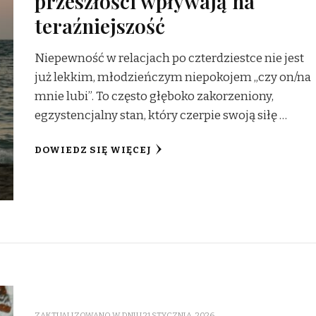
przeszłości wpływają na
teraźniejszość
Niepewność w relacjach po czterdziestce nie jest
już lekkim, młodzieńczym niepokojem „czy on/na
mnie lubi”. To często głęboko zakorzeniony,
egzystencjalny stan, który czerpie swoją siłę …
DOWIEDZ SIĘ WIĘCEJ
ZAKTUALIZOWANO W DNIU
21 STYCZNIA, 2026