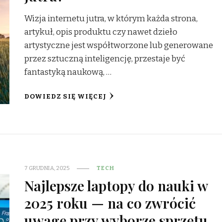
Wizja internetu jutra, w którym każda strona,
artykuł, opis produktu czy nawet dzieło
artystyczne jest współtworzone lub generowane
przez sztuczną inteligencję, przestaje być
fantastyką naukową, …
DOWIEDZ SIĘ WIĘCEJ
7 GRUDNIA, 2025
TECH
Najlepsze laptopy do nauki w
2025 roku — na co zwrócić
uwagę przy wyborze sprzętu