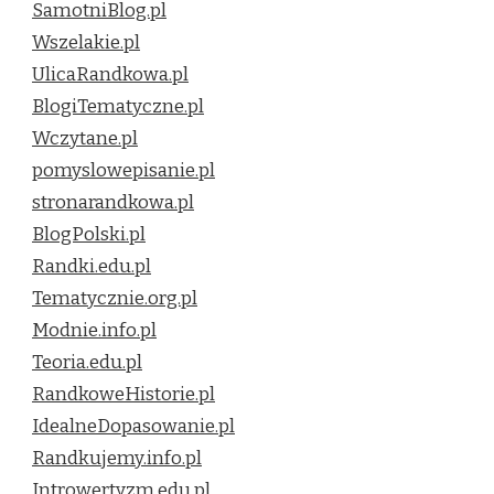
SamotniBlog.pl
Wszelakie.pl
UlicaRandkowa.pl
BlogiTematyczne.pl
Wczytane.pl
pomyslowepisanie.pl
stronarandkowa.pl
BlogPolski.pl
Randki.edu.pl
Tematycznie.org.pl
Modnie.info.pl
Teoria.edu.pl
RandkoweHistorie.pl
IdealneDopasowanie.pl
Randkujemy.info.pl
Introwertyzm.edu.pl