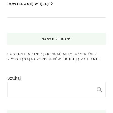
DOWIEDZ SIĘ WIĘCEJ
NASZE STRONY
CONTENT IS KING: JAK PISAĆ ARTYKUŁY, KTÓRE
PRZYCIĄGAJĄ CZYTELNIKÓW I BUDUJĄ ZAUFANIE
Szukaj
S