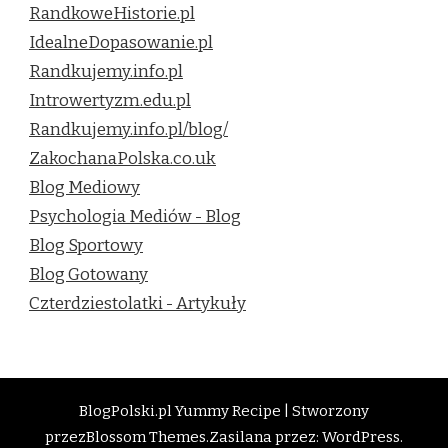
RandkoweHistorie.pl
IdealneDopasowanie.pl
Randkujemy.info.pl
Introwertyzm.edu.pl
Randkujemy.info.pl/blog/
ZakochanaPolska.co.uk
Blog Mediowy
Psychologia Mediów - Blog
Blog Sportowy
Blog Gotowany
Czterdziestolatki - Artykuły
BlogPolski.pl
Yummy Recipe | Stworzony
przez
Blossom Themes
.Zasilana przez:
WordPress
.