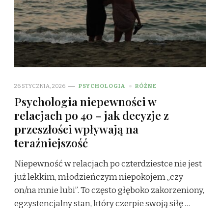
26 STYCZNIA, 2026
PSYCHOLOGIA
RÓŻNE
Psychologia niepewności w
relacjach po 40 – jak decyzje z
przeszłości wpływają na
teraźniejszość
Niepewność w relacjach po czterdziestce nie jest
już lekkim, młodzieńczym niepokojem „czy
on/na mnie lubi”. To często głęboko zakorzeniony,
egzystencjalny stan, który czerpie swoją siłę …