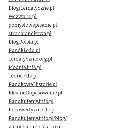
BlogiTematyczne.pl
Wczytane.pl
pomyslowepisanie.pl
stronarandkowa.pl
BlogPolski.pl
Randki.edu.pl
Tematycznie.org.pl
Modnie.info.pl
Teoria.edu.pl
RandkoweHistorie.pl
IdealneDopasowanie.pl
Randkujemy.info.pl
Introwertyzm.edu.pl
Randkujemy.info.pl/blog/
ZakochanaPolska.co.uk