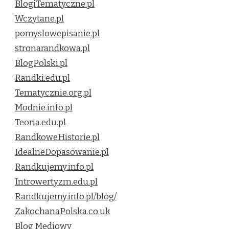
BlogiTematyczne.pl
Wczytane.pl
pomyslowepisanie.pl
stronarandkowa.pl
BlogPolski.pl
Randki.edu.pl
Tematycznie.org.pl
Modnie.info.pl
Teoria.edu.pl
RandkoweHistorie.pl
IdealneDopasowanie.pl
Randkujemy.info.pl
Introwertyzm.edu.pl
Randkujemy.info.pl/blog/
ZakochanaPolska.co.uk
Blog Mediowy