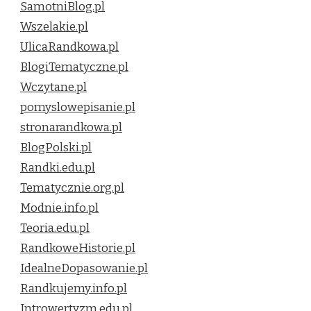
SamotniBlog.pl
Wszelakie.pl
UlicaRandkowa.pl
BlogiTematyczne.pl
Wczytane.pl
pomyslowepisanie.pl
stronarandkowa.pl
BlogPolski.pl
Randki.edu.pl
Tematycznie.org.pl
Modnie.info.pl
Teoria.edu.pl
RandkoweHistorie.pl
IdealneDopasowanie.pl
Randkujemy.info.pl
Introwertyzm.edu.pl