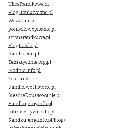
UlicaRandkowa.pl
BlogiTematyczne.pl
Wczytane.pl
pomyslowepisanie.pl
stronarandkowa.pl
BlogPolski.pl
Randki.edu.pl
Tematycznie.org.pl
Modnie.info.pl
Teoria.edu.pl
RandkoweHistorie.pl
IdealneDopasowanie.pl
Randkujemy.info.pl
Introwertyzm.edu.pl
Randkujemy.info.pl/blog/