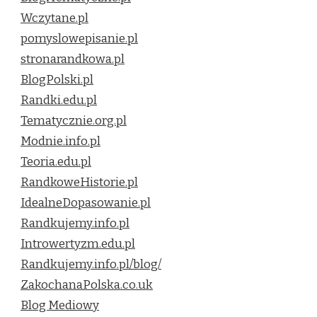
Wczytane.pl
pomyslowepisanie.pl
stronarandkowa.pl
BlogPolski.pl
Randki.edu.pl
Tematycznie.org.pl
Modnie.info.pl
Teoria.edu.pl
RandkoweHistorie.pl
IdealneDopasowanie.pl
Randkujemy.info.pl
Introwertyzm.edu.pl
Randkujemy.info.pl/blog/
ZakochanaPolska.co.uk
Blog Mediowy