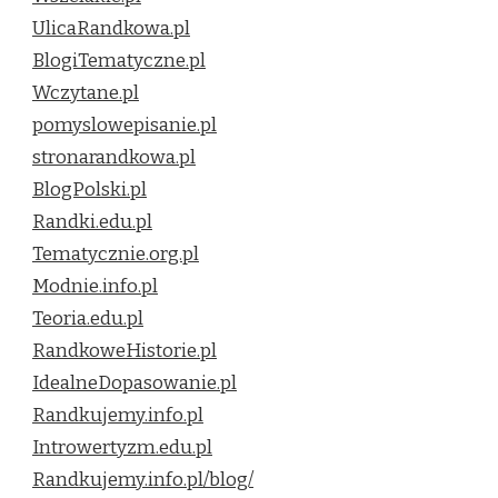
UlicaRandkowa.pl
BlogiTematyczne.pl
Wczytane.pl
pomyslowepisanie.pl
stronarandkowa.pl
BlogPolski.pl
Randki.edu.pl
Tematycznie.org.pl
Modnie.info.pl
Teoria.edu.pl
RandkoweHistorie.pl
IdealneDopasowanie.pl
Randkujemy.info.pl
Introwertyzm.edu.pl
Randkujemy.info.pl/blog/