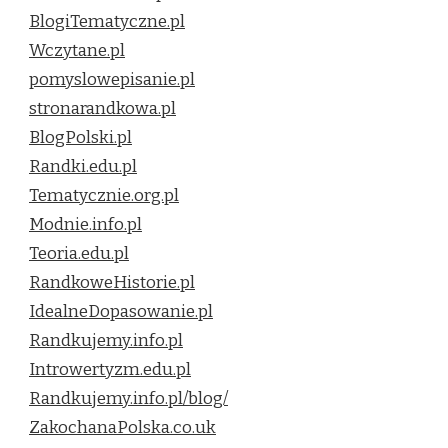
BlogiTematyczne.pl
Wczytane.pl
pomyslowepisanie.pl
stronarandkowa.pl
BlogPolski.pl
Randki.edu.pl
Tematycznie.org.pl
Modnie.info.pl
Teoria.edu.pl
RandkoweHistorie.pl
IdealneDopasowanie.pl
Randkujemy.info.pl
Introwertyzm.edu.pl
Randkujemy.info.pl/blog/
ZakochanaPolska.co.uk