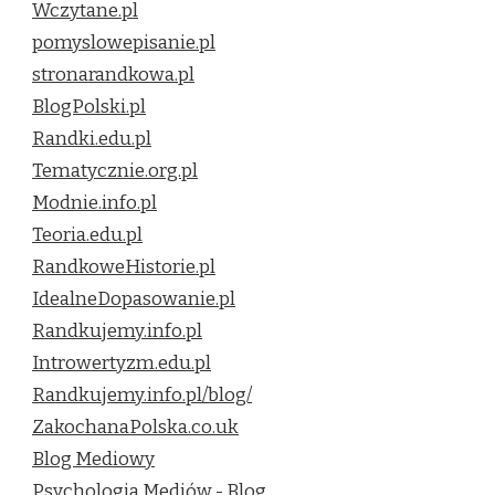
Wczytane.pl
pomyslowepisanie.pl
stronarandkowa.pl
BlogPolski.pl
Randki.edu.pl
Tematycznie.org.pl
Modnie.info.pl
Teoria.edu.pl
RandkoweHistorie.pl
IdealneDopasowanie.pl
Randkujemy.info.pl
Introwertyzm.edu.pl
Randkujemy.info.pl/blog/
ZakochanaPolska.co.uk
Blog Mediowy
Psychologia Mediów - Blog