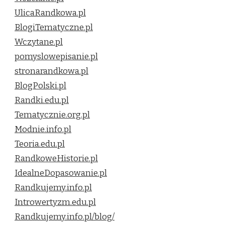
UlicaRandkowa.pl
BlogiTematyczne.pl
Wczytane.pl
pomyslowepisanie.pl
stronarandkowa.pl
BlogPolski.pl
Randki.edu.pl
Tematycznie.org.pl
Modnie.info.pl
Teoria.edu.pl
RandkoweHistorie.pl
IdealneDopasowanie.pl
Randkujemy.info.pl
Introwertyzm.edu.pl
Randkujemy.info.pl/blog/