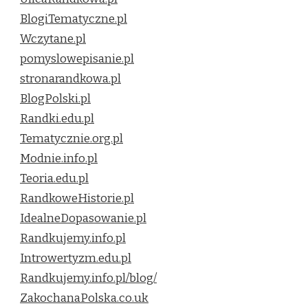
BlogiTematyczne.pl
Wczytane.pl
pomyslowepisanie.pl
stronarandkowa.pl
BlogPolski.pl
Randki.edu.pl
Tematycznie.org.pl
Modnie.info.pl
Teoria.edu.pl
RandkoweHistorie.pl
IdealneDopasowanie.pl
Randkujemy.info.pl
Introwertyzm.edu.pl
Randkujemy.info.pl/blog/
ZakochanaPolska.co.uk