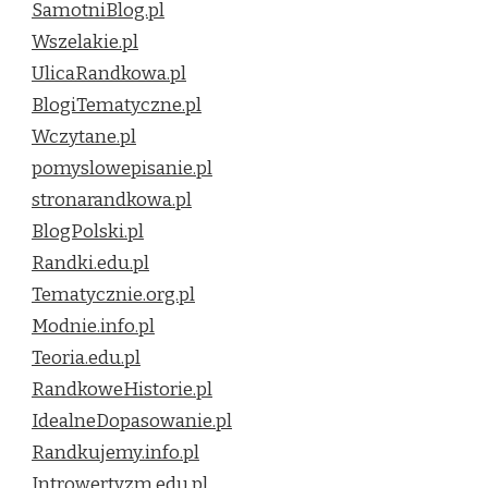
SamotniBlog.pl
Wszelakie.pl
UlicaRandkowa.pl
BlogiTematyczne.pl
Wczytane.pl
pomyslowepisanie.pl
stronarandkowa.pl
BlogPolski.pl
Randki.edu.pl
Tematycznie.org.pl
Modnie.info.pl
Teoria.edu.pl
RandkoweHistorie.pl
IdealneDopasowanie.pl
Randkujemy.info.pl
Introwertyzm.edu.pl