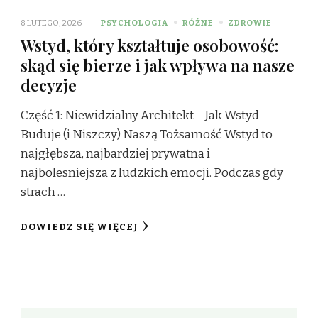
8 LUTEGO, 2026
PSYCHOLOGIA
RÓŻNE
ZDROWIE
Wstyd, który kształtuje osobowość:
skąd się bierze i jak wpływa na nasze
decyzje
Część 1: Niewidzialny Architekt – Jak Wstyd
Buduje (i Niszczy) Naszą Tożsamość Wstyd to
najgłębsza, najbardziej prywatna i
najbolesniejsza z ludzkich emocji. Podczas gdy
strach …
DOWIEDZ SIĘ WIĘCEJ