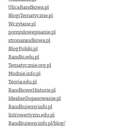
UlicaRandkowa.pl
BlogiTematyczne.pl
Wczytane.pl
pomyslowepisanie.pl
stronarandkowa.pl
BlogPolski.pl
Randki.edu.pl
Tematycznie.org.pl
Modnie.info.pl
Teoria.edu.pl
RandkoweHistorie.pl
IdealneDopasowanie.pl
Randkujemy.info.pl
Introwertyzm.edu.pl
Randkujemy.info.pl/blog/