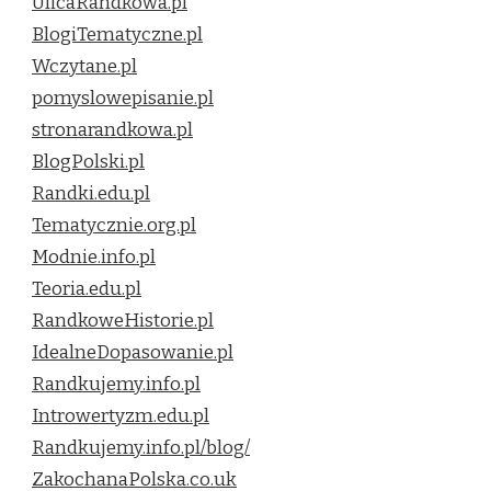
UlicaRandkowa.pl
BlogiTematyczne.pl
Wczytane.pl
pomyslowepisanie.pl
stronarandkowa.pl
BlogPolski.pl
Randki.edu.pl
Tematycznie.org.pl
Modnie.info.pl
Teoria.edu.pl
RandkoweHistorie.pl
IdealneDopasowanie.pl
Randkujemy.info.pl
Introwertyzm.edu.pl
Randkujemy.info.pl/blog/
ZakochanaPolska.co.uk