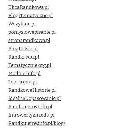
UlicaRandkowa.pl
BlogiTematyczne.pl
Wczytane.pl
pomyslowepisanie.pl
stronarandkowa.pl
BlogPolski.pl
Randki.edu.pl
Tematycznie.org.pl
Modnie.info.pl
Teoria.edu.pl
RandkoweHistorie.pl
IdealneDopasowanie.pl
Randkujemy.info.pl
Introwertyzm.edu.pl
Randkujemy.info.pl/blog/