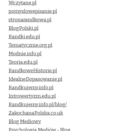
Wczytane.pl
pomyslowepisanie.pl
stronarandkowa.pl
BlogPolski.pl
Randki.edu.pl
Tematycznie.org.pl
Modnie.info.pl
Teoria.edu.pl
RandkoweHistorie.pl
IdealneDopasowanie.pl
Randkujemy.info.pl
Introwertyzm.edu.pl
Randkujemy.info.pl/blog/
ZakochanaPolska.co.uk
Blog Mediowy
Psychologia Mediów - Blog