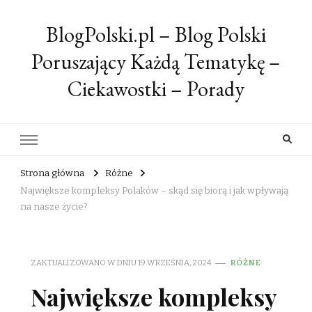
BlogPolski.pl – Blog Polski
Poruszający Każdą Tematykę –
Ciekawostki – Porady
Strona główna
Różne
Największe kompleksy Polaków – skąd się biorą i jak wpływają
na nasze życie?
ZAKTUALIZOWANO W DNIU
19 WRZEŚNIA, 2024
RÓŻNE
Największe kompleksy