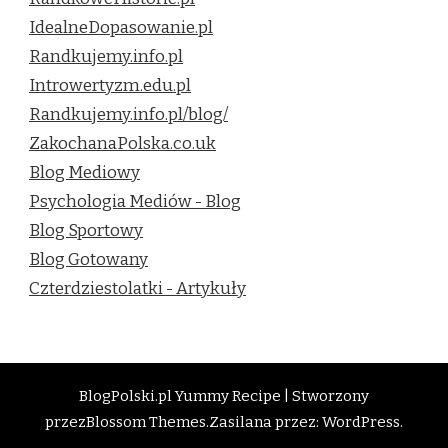
IdealneDopasowanie.pl
Randkujemy.info.pl
Introwertyzm.edu.pl
Randkujemy.info.pl/blog/
ZakochanaPolska.co.uk
Blog Mediowy
Psychologia Mediów - Blog
Blog Sportowy
Blog Gotowany
Czterdziestolatki - Artykuły
BlogPolski.pl
Yummy Recipe | Stworzony
przez
Blossom Themes
.Zasilana przez:
WordPress
.