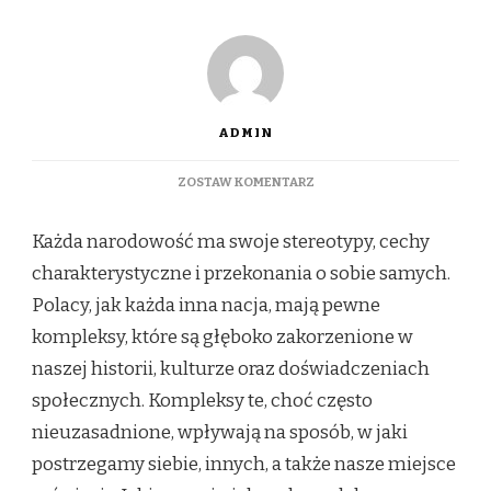
ADMIN
DO
ZOSTAW KOMENTARZ
NAJWIĘKSZE
KOMPLEKSY
Każda narodowość ma swoje stereotypy, cechy
POLAKÓW
–
charakterystyczne i przekonania o sobie samych.
SKĄD
Polacy, jak każda inna nacja, mają pewne
SIĘ
BIORĄ
kompleksy, które są głęboko zakorzenione w
I
naszej historii, kulturze oraz doświadczeniach
JAK
WPŁYWAJĄ
społecznych. Kompleksy te, choć często
NA
nieuzasadnione, wpływają na sposób, w jaki
NASZE
ŻYCIE?
postrzegamy siebie, innych, a także nasze miejsce