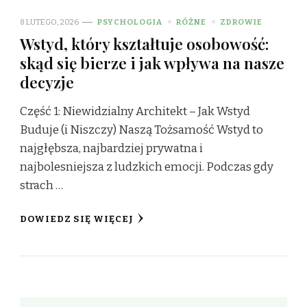
8 LUTEGO, 2026
PSYCHOLOGIA
RÓŻNE
ZDROWIE
Wstyd, który kształtuje osobowość:
skąd się bierze i jak wpływa na nasze
decyzje
Część 1: Niewidzialny Architekt – Jak Wstyd
Buduje (i Niszczy) Naszą Tożsamość Wstyd to
najgłębsza, najbardziej prywatna i
najbolesniejsza z ludzkich emocji. Podczas gdy
strach …
DOWIEDZ SIĘ WIĘCEJ