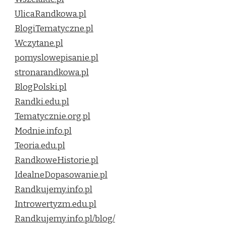
UlicaRandkowa.pl
BlogiTematyczne.pl
Wczytane.pl
pomyslowepisanie.pl
stronarandkowa.pl
BlogPolski.pl
Randki.edu.pl
Tematycznie.org.pl
Modnie.info.pl
Teoria.edu.pl
RandkoweHistorie.pl
IdealneDopasowanie.pl
Randkujemy.info.pl
Introwertyzm.edu.pl
Randkujemy.info.pl/blog/