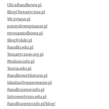
UlicaRandkowa.pl
BlogiTematyczne.pl
Wczytane.pl
pomyslowepisanie.pl
stronarandkowa.pl
BlogPolski.pl
Randki.edu.pl
Tematycznie.org.pl
Modnie.info.pl
Teoria.edu.pl
RandkoweHistorie.pl
IdealneDopasowanie.pl
Randkujemy.info.pl
Introwertyzm.edu.pl
Randkujemy.info.pl/blog/