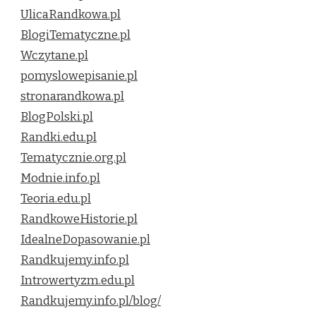
UlicaRandkowa.pl
BlogiTematyczne.pl
Wczytane.pl
pomyslowepisanie.pl
stronarandkowa.pl
BlogPolski.pl
Randki.edu.pl
Tematycznie.org.pl
Modnie.info.pl
Teoria.edu.pl
RandkoweHistorie.pl
IdealneDopasowanie.pl
Randkujemy.info.pl
Introwertyzm.edu.pl
Randkujemy.info.pl/blog/