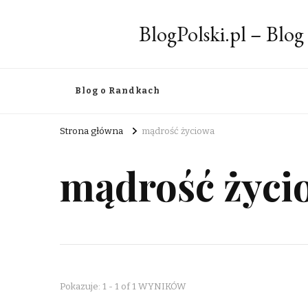
BlogPolski.pl – Blog
Blog o Randkach
Strona główna
mądrość życiowa
mądrość życi
Pokazuje: 1 - 1 of 1 WYNIKÓW