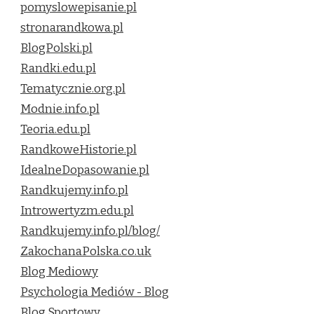
pomyslowepisanie.pl
stronarandkowa.pl
BlogPolski.pl
Randki.edu.pl
Tematycznie.org.pl
Modnie.info.pl
Teoria.edu.pl
RandkoweHistorie.pl
IdealneDopasowanie.pl
Randkujemy.info.pl
Introwertyzm.edu.pl
Randkujemy.info.pl/blog/
ZakochanaPolska.co.uk
Blog Mediowy
Psychologia Mediów - Blog
Blog Sportowy