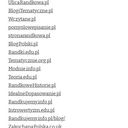
UlicaRandkowa.pl
BlogiTematyczne.pl
Wczytane.pl
pomyslowepisanie.pl
stronarandkowa.pl
BlogPolski.pl
Randki.edu.pl
Tematycznie.org.pl
Modnie.info.pl
Teoria.edu.pl
RandkoweHistorie.pl
IdealneDopasowanie.pl
Randkujemy.info.pl
Introwertyzm.edu.pl
Randkujemy.info.pl/blog/
ZakochanaPolska.co.uk