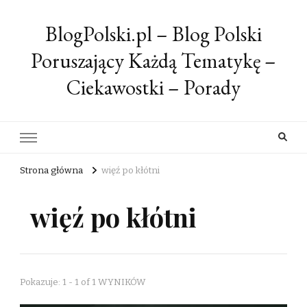
BlogPolski.pl – Blog Polski
Poruszający Każdą Tematykę –
Ciekawostki – Porady
Strona główna
więź po kłótni
więź po kłótni
Pokazuje: 1 - 1 of 1 WYNIKÓW