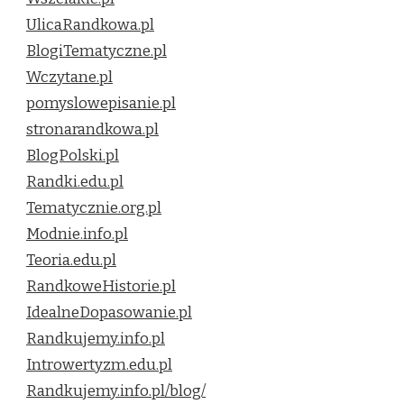
UlicaRandkowa.pl
BlogiTematyczne.pl
Wczytane.pl
pomyslowepisanie.pl
stronarandkowa.pl
BlogPolski.pl
Randki.edu.pl
Tematycznie.org.pl
Modnie.info.pl
Teoria.edu.pl
RandkoweHistorie.pl
IdealneDopasowanie.pl
Randkujemy.info.pl
Introwertyzm.edu.pl
Randkujemy.info.pl/blog/