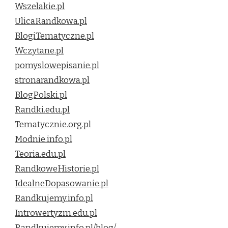
Wszelakie.pl
UlicaRandkowa.pl
BlogiTematyczne.pl
Wczytane.pl
pomyslowepisanie.pl
stronarandkowa.pl
BlogPolski.pl
Randki.edu.pl
Tematycznie.org.pl
Modnie.info.pl
Teoria.edu.pl
RandkoweHistorie.pl
IdealneDopasowanie.pl
Randkujemy.info.pl
Introwertyzm.edu.pl
Randkujemy.info.pl/blog/